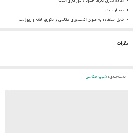
آماده سازی کارها حدود 7 روز کاری است
بسیار سبک
قابل استفاده به عنوان اکسسوری عکاسی و دکوری خانه و زیورالات
جنس کارها بتني و دارای حباب های بتن است و شکننده است
همچنین شیپ های بتنی حالت دفرمه دارند و سفید مطلق نیستند.
نظرات
(ماهیت بتن وجود سوراخ های ریز روی کار است.)
دسته‌بندی
:
شیپ عکاسی