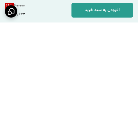
18
%
110,000
افزودن به سبد خرید
90,000
برگشت به بالا
ارسال ویژه
پشتیبانی ۲۴ ساعته / شنبه تا
چهارشنبه