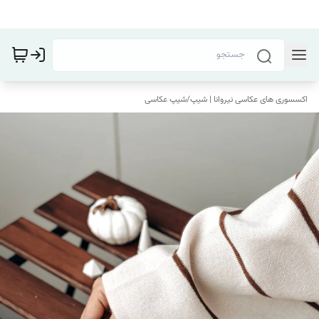
اکسسوری های عکاسی نیروانا | شیپ
/
شیپ عکاسی