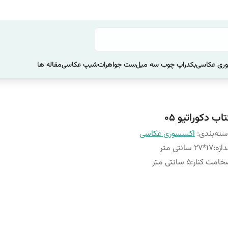
ری عکاسی
بکدراپ چوب سه میل
ست جواهرات
شیپ عکاسی
مقاله ها
اب دکوراتیو 05
ته‌بندی
:
اکسسوری عکاسی
دازه
:
17*27 سانتی متر
امت کنار
:
5 سانتی متر