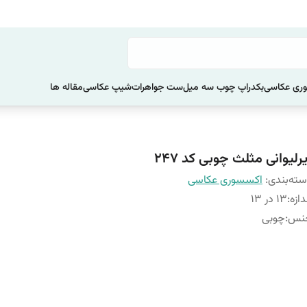
ری عکاسی
بکدراپ چوب سه میل
ست جواهرات
شیپ عکاسی
مقاله ها
رلیوانی مثلث چوبی کد 247
ته‌بندی
:
اکسسوری عکاسی
دازه
:
13 در 13
نس
:
چوبی