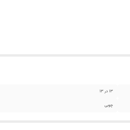
13 در 13
چوبی