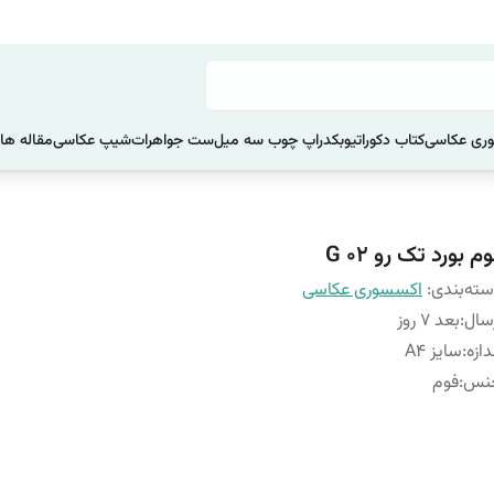
ری عکاسی
کتاب دکوراتیو
بکدراپ چوب سه میل
ست جواهرات
شیپ عکاسی
مقاله ها
م بورد تک رو G 02
ته‌بندی
:
اکسسوری عکاسی
سال
:
بعد 7 روز
دازه
:
سایز A4
نس
:
فوم