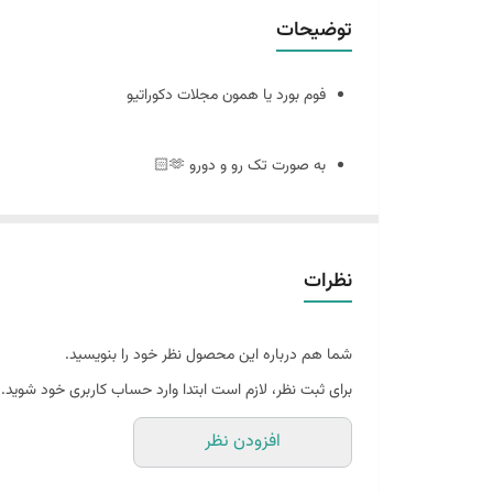
توضیحات
فوم بورد یا همون مجلات دکوراتیو
به صورت تک رو و دورو 🫶🏻
سایز ٢٠ در ٣٠
نظرات
🪴فوم بورد چیست : مجلات دکوراتیو هستند که ورق و برگه ندارند
شما هم درباره این محصول نظر خود را بنویسید.
و به صورت پشت و رو جلد مجله های معروف چاپ میشه
برای ثبت نظر، لازم است ابتدا وارد حساب کاربری خود شوید.
افزودن نظر