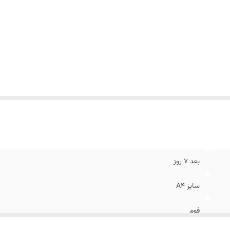
بعد 7 روز
سایز A4
فوم