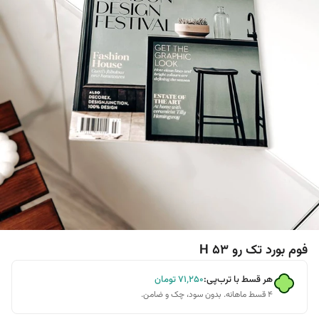
فوم بورد تک رو H 53
هر قسط با ترب‌پی:
۷۱٬۲۵۰
تومان
۴ قسط ماهانه. بدون سود، چک و ضامن.