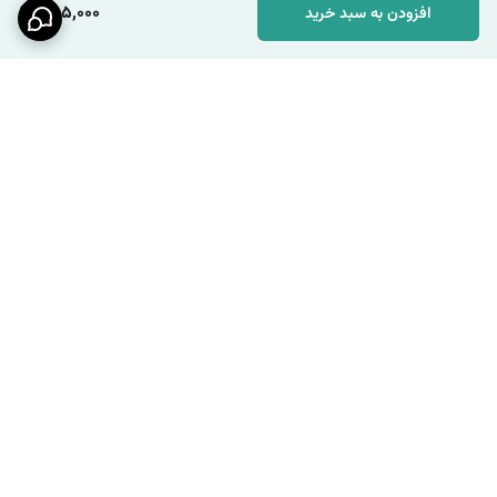
285,000
افزودن به سبد خرید
برگشت به بالا
ارسال ویژه
پشتیبانی ۲۴ ساعته / شنبه تا
چهارشنبه