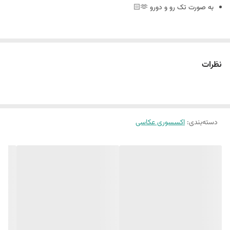
به صورت تک رو و دورو 🫶🏻
سایز ٢٠ در ٣٠
نظرات
🪴فوم بورد چیست : مجلات دکوراتیو هستند که ورق و برگه ندارند
و به صورت پشت و رو جلد مجله های معروف چاپ میشه
دسته‌بندی
:
اکسسوری عکاسی