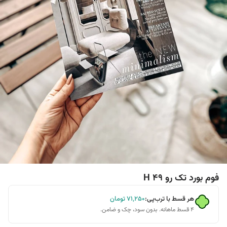
فوم بورد تک رو H 49
هر قسط با ترب‌پی:
۷۱٬۲۵۰
تومان
۴ قسط ماهانه. بدون سود، چک و ضامن.