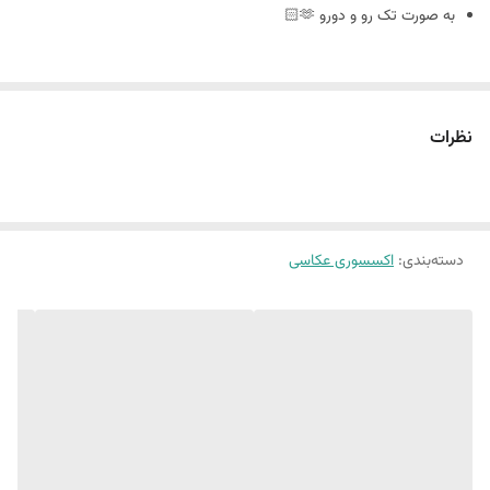
به صورت تک رو و دورو 🫶🏻
سایز ٢٠ در ٣٠
نظرات
🪴فوم بورد چیست : مجلات دکوراتیو هستند که ورق و برگه ندارند
و به صورت پشت و رو جلد مجله های معروف چاپ میشه
دسته‌بندی
:
اکسسوری عکاسی