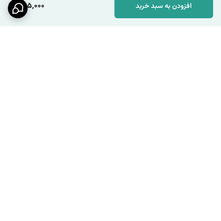
285,000
افزودن به سبد خرید
برگشت به بالا
ارسال ویژه
پشتیبانی ۲۴ ساعته / شنبه تا
چهارشنبه