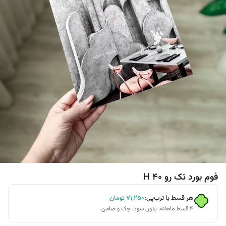
فوم بورد تک رو H 40
هر قسط با ترب‌پی:
۷۱٬۲۵۰
تومان
۴ قسط ماهانه. بدون سود، چک و ضامن.