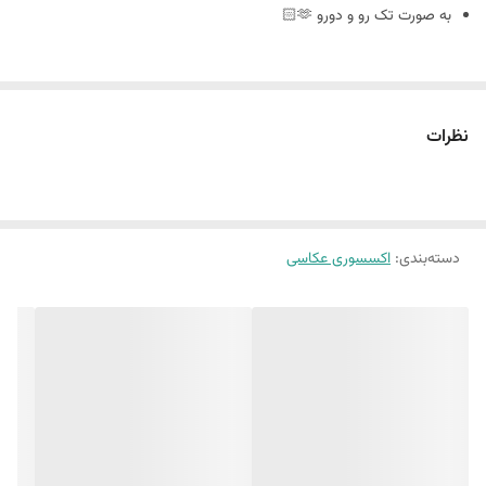
به صورت تک رو و دورو 🫶🏻
سایز ٢٠ در ٣٠
نظرات
🪴فوم بورد چیست : مجلات دکوراتیو هستند که ورق و برگه ندارند
و به صورت پشت و رو جلد مجله های معروف چاپ میشه
دسته‌بندی
:
اکسسوری عکاسی