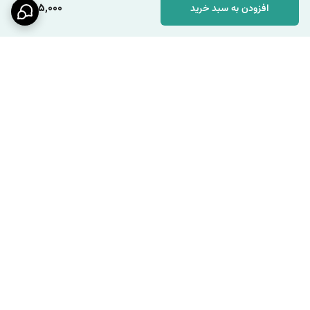
285,000
افزودن به سبد خرید
برگشت به بالا
ارسال ویژه
پشتیبانی ۲۴ ساعته / شنبه تا
چهارشنبه