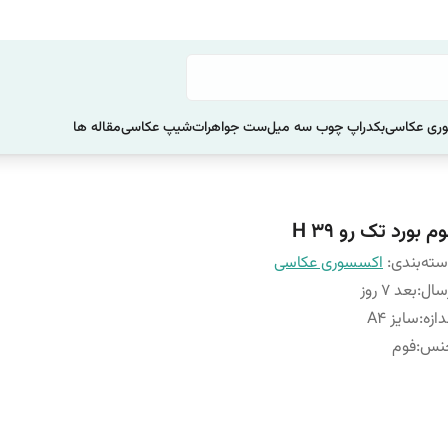
ری عکاسی
بکدراپ چوب سه میل
ست جواهرات
شیپ عکاسی
مقاله ها
م بورد تک رو H 39
ته‌بندی
:
اکسسوری عکاسی
سال
:
بعد 7 روز
دازه
:
سایز A4
نس
:
فوم