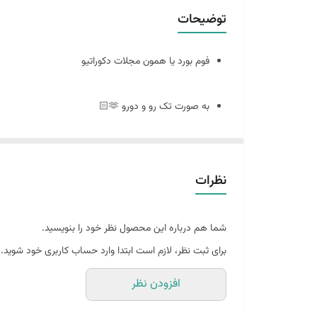
توضیحات
فوم بورد یا همون مجلات دکوراتیو
به صورت تک رو و دورو 🫶🏻
سایز ٢٠ در ٣٠
نظرات
🪴فوم بورد چیست : مجلات دکوراتیو هستند که ورق و برگه ندارند
شما هم درباره این محصول نظر خود را بنویسید.
و به صورت پشت و رو جلد مجله های معروف چاپ میشه
برای ثبت نظر، لازم است ابتدا وارد حساب کاربری خود شوید.
افزودن نظر