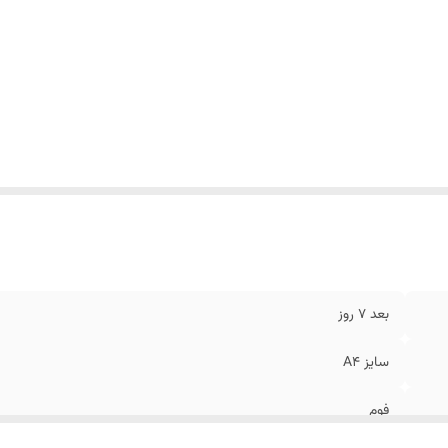
بعد 7 روز
سایز A4
فوم