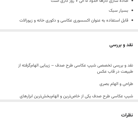
آماده سازی کارها حدود 5 الی 7 روز کاری است
بسیار سبک
قابل استفاده به عنوان اکسسوری عکاسی و دکوری خانه و زیورالات
جنس کارها بتني و دارای حباب های بتن است و شکننده است
همچنین شیپ های بتنی حالت دفرمه دارند و سفید مطلق نیستند.
نقد و بررسی
(ماهیت بتن وجود سوراخ های ریز روی کار است.)
نقد و بررسی تخصصی شیپ عکاسی طرح صدف – زیبایی الهام‌گرفته از
طبیعت در قاب عکس
طراحی و الهام بصری
شیپ عکاسی طرح صدف یکی از خاص‌ترین و الهام‌بخش‌ترین ابزارهای
استایلینگ در عکاسی فلت‌لی است. طراحی این محصول با الهام از خطوط نرم
و ارگانیک صدف‌های دریایی، حس آرامش، طبیعت و سادگی را به تصویر اضافه
می‌کند.
نظرات
این شیپ مناسب عکاسانی است که به دنبال فضاسازی متفاوت، لوکس و
هنری هستند. فرم آن طوری طراحی شده که چه به‌تنهایی و چه در ترکیب با