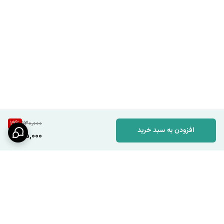
19
%
130,000
افزودن به سبد خرید
105,000