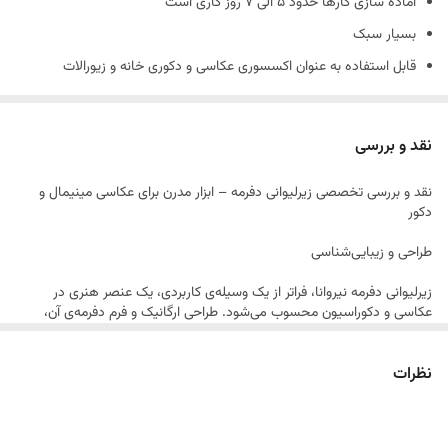
آماده سازی کارها حدود 5 الی 7 روز کاری است
بسیار سبک
قابل استفاده به عنوان اکسسوری عکاسی و دکوری خانه و زیورالات
جنس کارها بتني و دارای حباب های بتن است و شکننده است
همچنین شیپ های بتنی حالت دفرمه دارند و سفید مطلق نیستند.
نقد و بررسی
(ماهیت بتن وجود سوراخ های ریز روی کار است.)
نقد و بررسی تخصصی زیرلیوانی دفرمه – ابزار مدرن برای عکاسی مینیمال و
دکور
طراحی و زیبایی‌شناسی
زیرلیوانی دفرمه نیروانا، فراتر از یک وسیله‌ی کاربردی، یک عنصر هنری در
عکاسی و دکوراسیون محسوب می‌شود. طراحی ارگانیک و فرم دفرمه‌ی آن،
یادآور طبیعت و سطوح نامنظم سنگ‌های تراش‌نخورده است که حس طبیعی
و مینیمال را در تصویرسازی تقویت می‌کند.
نظرات
این شیپ نه‌تنها برای عکاسی فلت‌لی، بلکه برای ساخت فضای بصری جذاب در
پروژه‌های تبلیغاتی، استایلینگ محصولات یا حتی دکور میز کاری بسیار کاربردی
است.