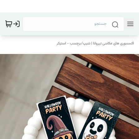
اکسسوری های عکاسی نیروانا | شیپ
/
برچسب - استیکر