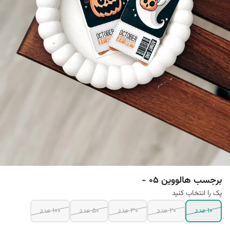
برجسب هالووین 05 -
پک را انتخاب کنید
10 عدد
20 عدد
30 عدد
50 عدد
100 عدد