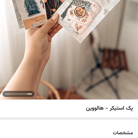
پک استیکر - هالووین
مشخصات