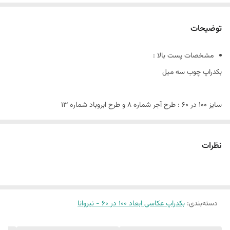
توضیحات
مشخصات پست بالا :
بکدراپ چوب سه میل
سایز 100 در 60 : طرح آجر شماره 8 و طرح ابروباد شماره 13
این پک شامل:
نظرات
دو عدد بکدراپ 100 در 60
همراه یک جفت نبشی اتصال
دسته‌بندی
:
بکدراپ عکاسی ابعاد 100 در 60 - نیروانا
(طرح پرفروش اختصاصی نیروانا است)