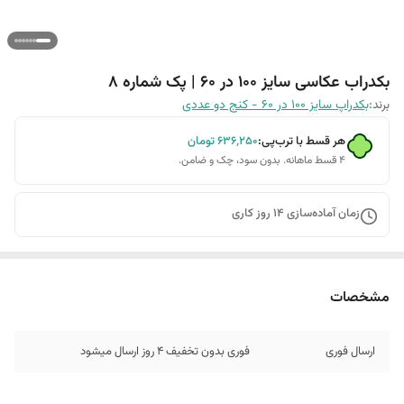
بکدراب عکاسی سایز 100 در 60 | پک شماره 8
برند:
بکدراپ سایز 100 در 60 - کنج دو عددی
هر قسط با ترب‌پی:
۶۳۶٬۲۵۰
تومان
۴ قسط ماهانه. بدون سود، چک و ضامن.
زمان آماده‌سازی
14
روز کاری
مشخصات
ارسال فوری
فوری بدون تخفیف 4 روز ارسال میشود