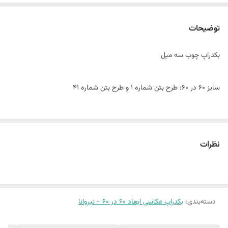
توضیحات
بکدراپ چوب سه میل
سایز ۶٠ در 60: طرح بتن شماره 1 و طرح بتن شماره 41
این پک شامل:
دو عدد بکدراپ ۶٠ در 60
نظرات
همراه یک جفت نبشی اتصال
بین 10 الی 15 درصد تفاوت چاپ وجود دارد
دسته‌بندی
:
بکدراپ عکاسی ابعاد 60 در 60 - نیروانا
(طرح پرفروش اختصاصی نیروانا است)