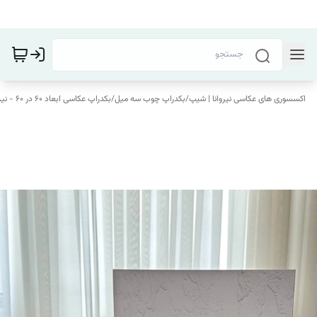
اکسسوری های عکاسی نیروانا | شیپ
/
بکدراپ چوب سه میل
/
بکدراپ عکاسی ابعاد 60 در 60 - نیروانا