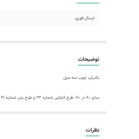
ارسال فوری
توضیحات
بکدراپ چوب سه میل
سایز ۶٠ در 60: طرح انتزاعی شماره 23 و طرح بتن شماره 41
این پک شامل:
دو عدد بکدراپ ۶٠ در 60
نظرات
همراه یک جفت نبشی اتصال