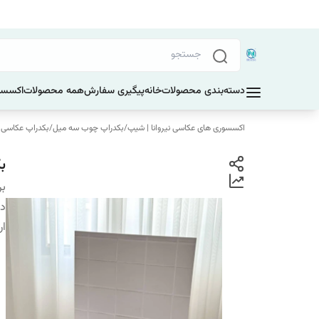
دسته‌بندی محصولات
خانه
پیگیری سفارش
همه محصولات
اکسسو
اکسسوری های عکاسی نیروانا | شیپ
/
بکدراپ چوب سه میل
/
بکدراپ عکاسی ابعاد 60 در 60
بک
بر
دس
ار