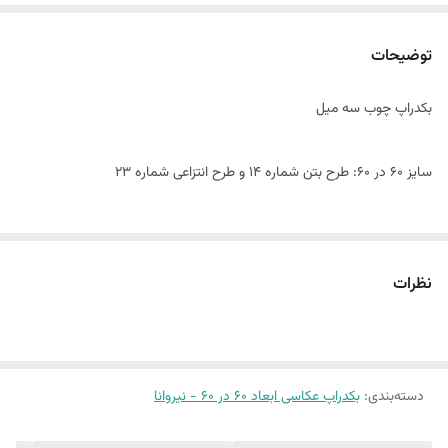
توضیحات
بکدراپ چوب سه میل
سایز ۶٠ در 60: طرح بتن شماره 14 و طرح انتزاعی شماره 23
این پک شامل:
دو عدد بکدراپ ۶٠ در 60
نظرات
همراه یک جفت نبشی اتصال
بین 10 الی 15 درصد تفاوت چاپ وجود دارد
دسته‌بندی
:
بکدراپ عکاسی ابعاد 60 در 60 - نیروانا
(طرح پرفروش اختصاصی نیروانا است)