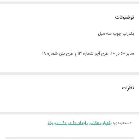
توضیحات
بکدراپ چوب سه میل
سایز ۶٠ در 60: طرح آجر شماره 13 و طرح بتن شماره 18
این پک شامل:
دو عدد بکدراپ ۶٠ در 60
نظرات
همراه یک جفت نبشی اتصال
بین 10 الی 15 درصد تفاوت چاپ وجود دارد
دسته‌بندی
:
بکدراپ عکاسی ابعاد 60 در 60 - نیروانا
(طرح پرفروش اختصاصی نیروانا است)