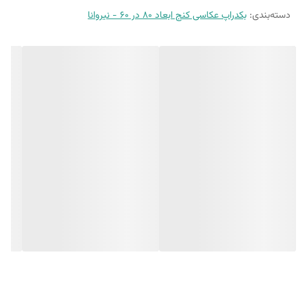
بین 10 الی 15 درصد تفاوت چاپ وجود دارد
دسته‌بندی
:
بکدراپ عکاسی کنج ابعاد 80 در 60 - نیروانا
(طرح پرفروش اختصاصی نیروانا است)