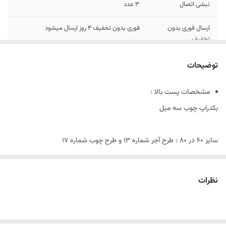
نبشی اتصال
3 عدد
ارسال فوری بدون
فوری بدون تخفیف 4 روز ارسال میشود
تخفیف
توضیحات
مشخصات پست بالا :
بکدراپ چوب سه میل
سایز ۶٠ در ٨٠ : طرح آجر شماره 13 و طرح چوب شماره 17
سایز ۶٠ در ۶٠ :طرح بتن 6
این پک شامل:
نظرات
دو عدد بکدراپ ۶٠ در ٨٠ و یک عدد بکدراپ ۶٠ در ۶٠
همراه سه عدد نبشی اتصال