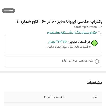
بکدراب عکاسی نیروانا سایز 80 در 60 | کنج شماره 3
backdrop Nirvana | k3
برند:
بکدراپ سایز 60 در 80 - کنج سه عددی
هر قسط با ترب‌پی:
۷۲۳٬۷۵۰
تومان
۴ قسط ماهانه. بدون سود، چک و ضامن.
زمان آماده‌سازی
14
روز کاری
مشخصات
اندازه
60 در 80 و 60 در 60