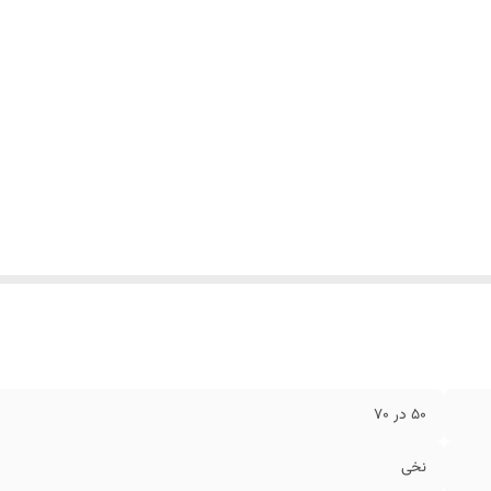
50 در 70
نخی