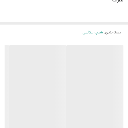
نظرات
هم از نظر دوام، گزینه‌ای ایده‌آل برای استفاده‌ی مداوم در استودیو عکاسی یا
دکور منزل به شمار می‌رود. برخلاف سنگ طبیعی، این متریال سبک‌تر بوده و
خطر شکستن آن کمتر است، در حالی که ظاهر آن همچنان حس واقعی سنگ
را منتقل می‌کند.
دسته‌بندی
:
شیپ عکاسی
کاربردها
عکاسی فلت‌لی: به دلیل شکل دفرمه و سطح مات، نور را به خوبی پخش کرده
و جلوه‌ای هنری به عکس می‌بخشد.
استایلینگ محصول: برای نمایش زیورآلات، شمع، ماگ و اکسسوری‌های کوچک
بسیار مناسب است.
دکور میز یا فضای داخلی: به عنوان یک زیرلیوانی یا قطعه دکوری مدرن، ظاهر
میز را ارتقاء می‌دهد.
ویژگی‌های برجسته
طراحی نامتقارن و دفرمه برای جذابیت بصری بیشتر
متریال سنگ مصنوعی با دوام و سبک