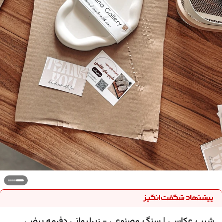
شیپ عکاسی | سنگ مصنوعی - زیرلیوانی دفرمه بیضی