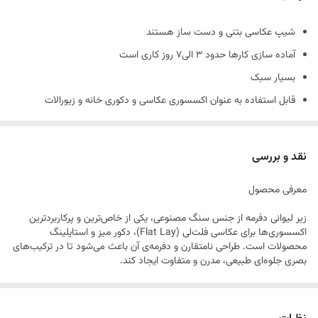
شیپ عکاسی بتنی و دست ساز هستند
آماده سازی کارها حدود 3 الی7 روز کاری است
بسیار سبک
قابل استفاده به عنوان اکسسوری عکاسی و دکوری خانه و زیورالات
جنس کارها بتني و دارای حباب های بتن است و شکننده است
همچنین شیپ های بتنی حالت دفرمه دارند و سفید مطلق نیستند.
نقد و بررسی
(ماهیت بتن وجود سوراخ های ریز روی کار است.)
معرفی محصول
زیر لیوانی دفرمه از جنس سنگ مصنوعی، یکی از خاص‌ترین و پرکاربردترین
اکسسوری‌ها برای عکاسی فلت‌لی (Flat Lay)، دکور میز و استایلینگ
محصولات است. طراحی نامتقارن و دفرمه‌ی آن باعث می‌شود تا در ترکیب‌های
بصری جلوه‌ای طبیعی، مدرن و متفاوت ایجاد کند.
جنس و کیفیت ساخت
این محصول از سنگ مصنوعی با کیفیت بالا ساخته شده که هم از نظر وزن،