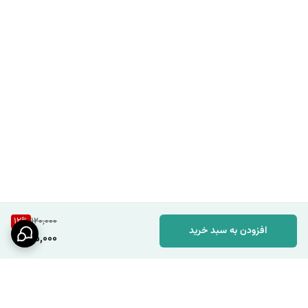
12
%
120,000
افزودن به سبد خرید
105,000