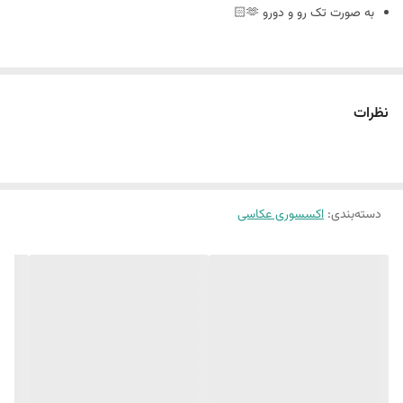
به صورت تک رو و دورو 🫶🏻
سایز ٢٠ در ٣٠
نظرات
🪴فوم بورد چیست : مجلات دکوراتیو هستند که ورق و برگه ندارند
و به صورت پشت و رو جلد مجله های معروف چاپ میشه
دسته‌بندی
:
اکسسوری عکاسی