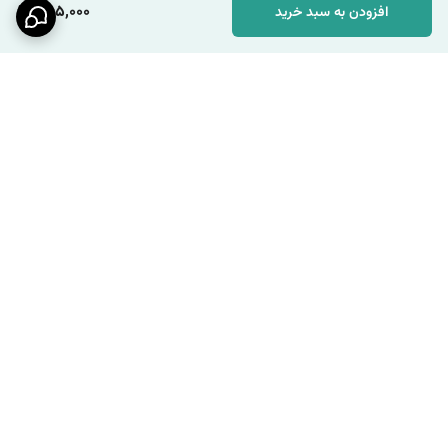
285,000
افزودن به سبد خرید
برگشت به بالا
ارسال ویژه
پشتیبانی ۲۴ ساعته / شنبه تا
چهارشنبه