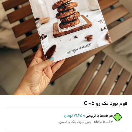
فوم بورد تک رو C 05
هر قسط با ترب‌پی:
۷۱٬۲۵۰
تومان
۴ قسط ماهانه. بدون سود، چک و ضامن.