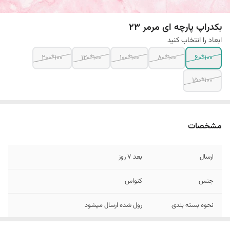
بکدراپ پارچه ای مرمر 23
ابعاد را انتخاب کنید
100*200
100*120
100*100
100*80
100*60
100*150
مشخصات
ارسال
بعد 7 روز
جنس
کنواس
نحوه بسته بندی
رول شده ارسال میشود
رنگ
10 الی 15 درصد تفاوت در چاپ وجود دارد