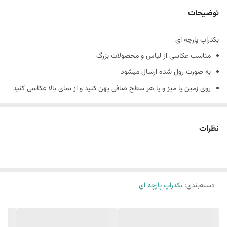
توضیحات
بکدراپ پارچه ای
مناسب عکاسی از لباس و محصولات بزرگ
به صورت رول شده ارسال میشود
روی زمین یا میز و یا هر سطح صافی پهن کنید و از نمای بالا عکاسی کنید
نمونه های چاپ شده رو از هایلایت بکدراپ پارچه ای در پیج اینستاگرام
میتوانید ببینید
نظرات
پیج اینستاگرام : nirvana_background
در صورت چروک بودن چند پانیه زیر فرش بذارید تا صاف بمونه
جنس کارها کنواس هستند
10 الی 15 درصد تفاوت در چاپ وجود دارد
دسته‌بندی
:
بکدراپ پارچه ای