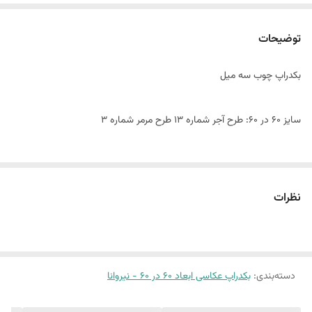
توضیحات
بکدراپ چوب سه میل
سایز ۶٠ در 60: طرح آجر شماره 13 طرح مرمر شماره 3
این پک شامل:
دو عدد بکدراپ ۶٠ در 60
نظرات
همراه یک جفت نبشی اتصال
بین 10 الی 15 درصد تفاوت چاپ وجود دارد
دسته‌بندی
:
بکدراپ عکاسی ابعاد 60 در 60 - نیروانا
(طرح پرفروش اختصاصی نیروانا است)