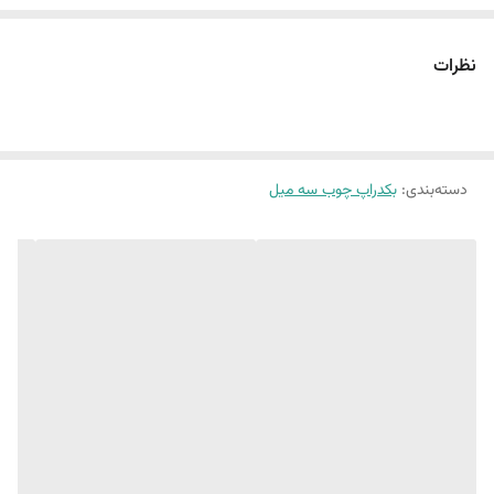
دو عدد بکدراپ تک رو : ( طرح انتزاعی شماره 28 و طرح بتن شماره 41 )
نظرات
یک عدد بکدراپ دورو : ( طرح دیوار شماره 17 و طرح دیوار شماره 16 )
این پک شامل:
3 عدد بکدراپ ۶٠ در 60
دسته‌بندی
:
بکدراپ چوب سه میل
همراه یک جفت نبشی اتصال اختصاصی
(طرح پرفروش اختصاصی نیروانا است)