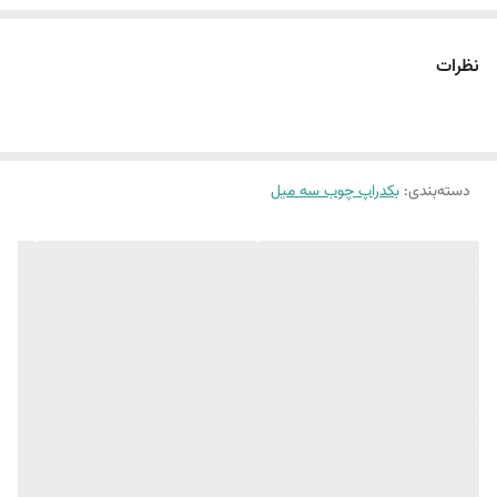
دو عدد بکدراپ تک رو : ( طرح مرمر شماره 3 و طرح کندو شماره 1 )
نظرات
یک عدد بکدراپ دورو : ( طرح آشپزخونه شماره 1 و طرح آجر شماره 1 )
این پک شامل:
3 عدد بکدراپ ۶٠ در 60
دسته‌بندی
:
بکدراپ چوب سه میل
همراه یک جفت نبشی اتصال اختصاصی
(طرح پرفروش اختصاصی نیروانا است)