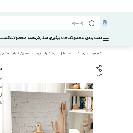
دسته‌بندی محصولات
خانه
پیگیری سفارش
همه محصولات
اکسسو
اکسسوری های عکاسی نیروانا | شیپ
/
بکدراپ چوب سه میل
/
بکدراپ عکاسی ابعاد 60 در 60
بک
بر
دس
ار
با