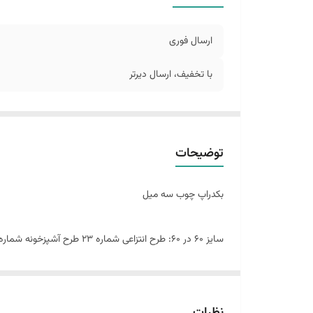
ارسال فوری
با تخفیف، ارسال دیرتر
توضیحات
بکدراپ چوب سه میل
سایز ۶٠ در 60: طرح انتزاعی شماره 23 طرح آشپزخونه شماره 5
این پک شامل:
دو عدد بکدراپ ۶٠ در 60
نظرات