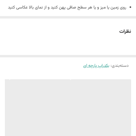
روی زمین یا میز و یا هر سطح صافی پهن کنید و از نمای بالا عکاسی کنید
نمونه های چاپ شده رو از هایلایت بکدراپ پارچه ای در پیج اینستاگرام
میتوانید ببینید
نظرات
پیج اینستاگرام : nirvana_background
در صورت چروک بودن چند پانیه زیر فرش بذارید تا صاف بمونه
جنس کارها کنواس هستند
10 الی 15 درصد تفاوت در چاپ وجود دارد
دسته‌بندی
:
بکدراپ پارچه ای