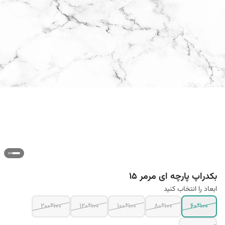
بکدراپ پارچه ای مرمر 15
ابعاد را انتخاب کنید
100*200
100*120
100*100
100*80
100*60