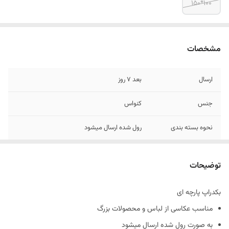
100*150
مشخصات
ارسال
بعد 7 روز
جنس
کنواس
نحوه بسته بندی
رول شده ارسال میشود
رنگ
10 الی 15 درصد تفاوت در چاپ وجود دارد
توضیحات
بکدراپ پارچه ای
مناسب عکاسی از لباس و محصولات بزرگ
به صورت رول شده ارسال میشود