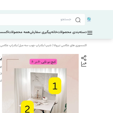
دسته‌بندی محصولات
خانه
پیگیری سفارش
همه محصولات
اکسسو
اکسسوری های عکاسی نیروانا | شیپ
/
بکدراپ چوب سه میل
/
بکدراپ عکاسی ابعاد 60 در 60
بکد
بر
دس
ن