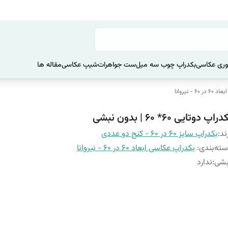
ری عکاسی
بکدراپ چوب سه میل
ست جواهرات
شیپ عکاسی
مقاله ها
 - نیروانا
راپ دوتایی 60* 60 | بدون نبشی
ند:
بکدراپ سایز 60 در 60 - کنج دو عددی
ته‌بندی
:
بکدراپ عکاسی ابعاد 60 در 60 - نیروانا
بشی
:
ندارد