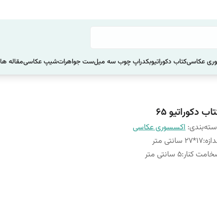
ری عکاسی
کتاب دکوراتیو
بکدراپ چوب سه میل
ست جواهرات
شیپ عکاسی
مقاله ها
اب دکوراتیو 65
ته‌بندی
:
اکسسوری عکاسی
دازه
:
17*27 سانتی متر
امت کنار
:
5 سانتی متر