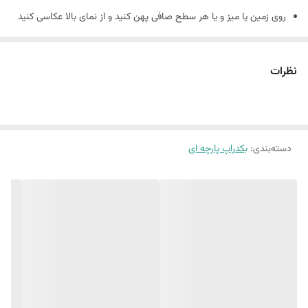
روی زمین یا میز و یا هر سطح صافی پهن کنید و از نمای بالا عکاسی کنید
نمونه های چاپ شده رو از هایلایت بکدراپ پارچه ای در پیج اینستاگرام
میتوانید ببینید
نظرات
پیج اینستاگرام : nirvana_background
در صورت چروک بودن چند پانیه زیر فرش بذارید تا صاف بمونه
جنس کارها کنواس هستند
10 الی 15 درصد تفاوت در چاپ وجود دارد
دسته‌بندی
:
بکدراپ پارچه ای