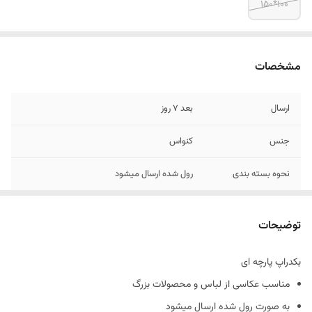
100*150
مشخصات
ارسال
بعد 7 روز
جنس
کنواس
نحوه بسته بندی
رول شده ارسال میشود
رنگ
10 الی 15 درصد تفاوت در چاپ وجود دارد
توضیحات
بکدراپ پارچه ای
مناسب عکاسی از لباس و محصولات بزرگ
به صورت رول شده ارسال میشود