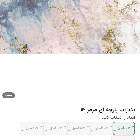
بکدراپ پارچه ای مرمر 14
ابعاد را انتخاب کنید
100*200
100*120
100*100
100*80
100*60