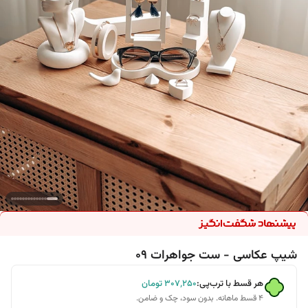
شیپ عکاسی - ست جواهرات 09
هر قسط با ترب‌پی:
۳۰۷٬۲۵۰
تومان
۴ قسط ماهانه. بدون سود، چک و ضامن.