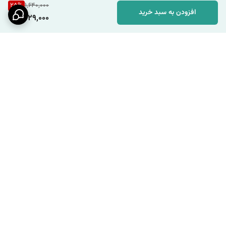
25
%
1,640,000
افزودن به سبد خرید
1,229,000
برگشت به بالا
ارسال ویژه
پشتیبانی ۲۴ ساعته / شنبه تا
چهارشنبه