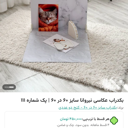
بکدراب عکاسی نیروانا سایز 60 در 60 | پک شماره 111
برند:
بکدراپ سایز 60 در 60 - کنج دو عددی
هر قسط با ترب‌پی:
۴۵۰٬۰۰۰
تومان
۴ قسط ماهانه. بدون سود، چک و ضامن.