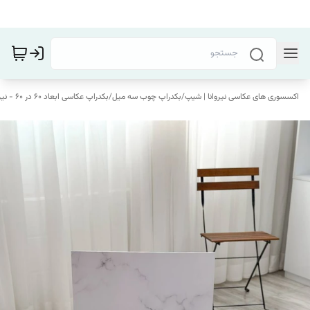
اکسسوری های عکاسی نیروانا | شیپ
/
بکدراپ چوب سه میل
/
بکدراپ عکاسی ابعاد 60 در 60 - نیروانا