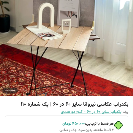
بکدراب عکاسی نیروانا سایز 60 در 60 | پک شماره 110
برند:
بکدراپ سایز 60 در 60 - کنج دو عددی
هر قسط با ترب‌پی:
۴۵۰٬۰۰۰
تومان
۴ قسط ماهانه. بدون سود، چک و ضامن.