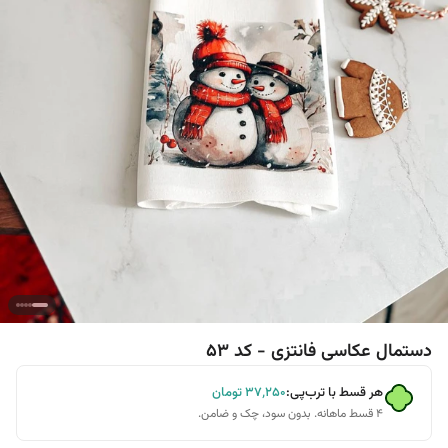
دستمال عکاسی فانتزی - کد 53
هر قسط با ترب‌پی:
۳۷٬۲۵۰
تومان
۴ قسط ماهانه. بدون سود، چک و ضامن.