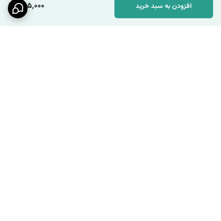
285,000
افزودن به سبد خرید
برگشت به بالا
ارسال ویژه
پشتیبانی ۲۴ ساعته / شنبه تا
چهارشنبه