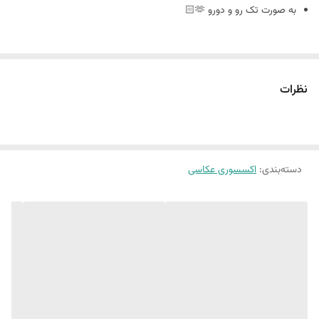
به صورت تک رو و دورو 🫶🏻
سایز ٢٠ در ٣٠
نظرات
🪴فوم بورد چیست : مجلات دکوراتیو هستند که ورق و برگه ندارند
و به صورت پشت و رو جلد مجله های معروف چاپ میشه
دسته‌بندی
:
اکسسوری عکاسی