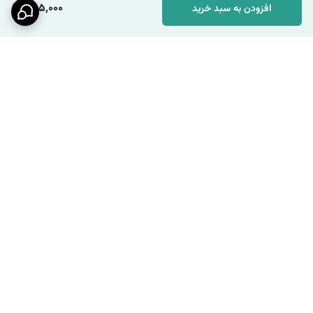
285,000
افزودن به سبد خرید
برگشت به بالا
ارسال ویژه
پشتیبانی ۲۴ ساعته / شنبه تا
چهارشنبه