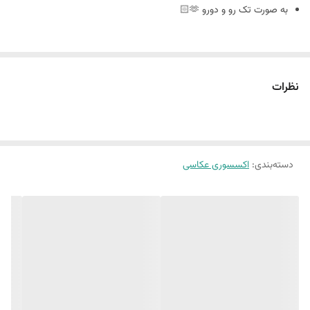
به صورت تک رو و دورو 🫶🏻
سایز ٢٠ در ٣٠
نظرات
🪴فوم بورد چیست : مجلات دکوراتیو هستند که ورق و برگه ندارند
و به صورت پشت و رو جلد مجله های معروف چاپ میشه
دسته‌بندی
:
اکسسوری عکاسی