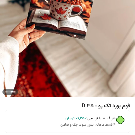
فوم بورد تک رو : D 35
هر قسط با ترب‌پی:
۷۱٬۲۵۰
تومان
۴ قسط ماهانه. بدون سود، چک و ضامن.