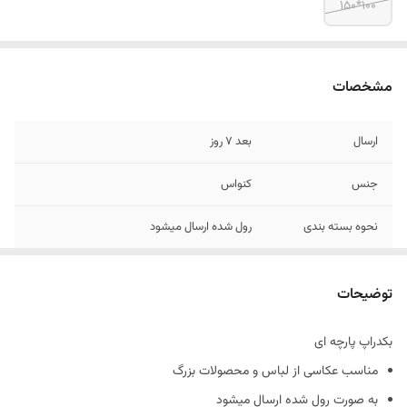
100*150
مشخصات
ارسال
بعد 7 روز
جنس
کنواس
نحوه بسته بندی
رول شده ارسال میشود
رنگ
10 الی 15 درصد تفاوت در چاپ وجود دارد
توضیحات
بکدراپ پارچه ای
مناسب عکاسی از لباس و محصولات بزرگ
به صورت رول شده ارسال میشود