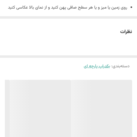
روی زمین یا میز و یا هر سطح صافی پهن کنید و از نمای بالا عکاسی کنید
نمونه های چاپ شده رو از هایلایت بکدراپ پارچه ای در پیج اینستاگرام
میتوانید ببینید
نظرات
پیج اینستاگرام : nirvana_background
در صورت چروک بودن چند پانیه زیر فرش بذارید تا صاف بمونه
جنس کارها کنواس هستند
10 الی 15 درصد تفاوت در چاپ وجود دارد
دسته‌بندی
:
بکدراپ پارچه ای