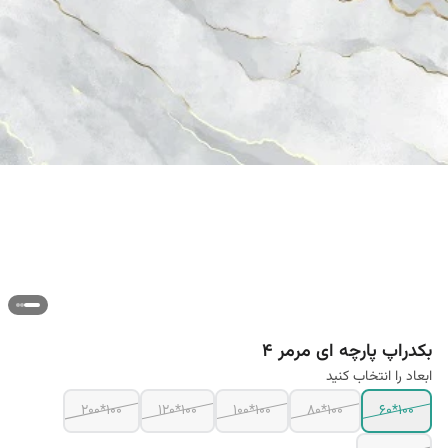
بکدراپ پارچه ای مرمر 4
ابعاد را انتخاب کنید
100*200
100*120
100*100
100*80
100*60