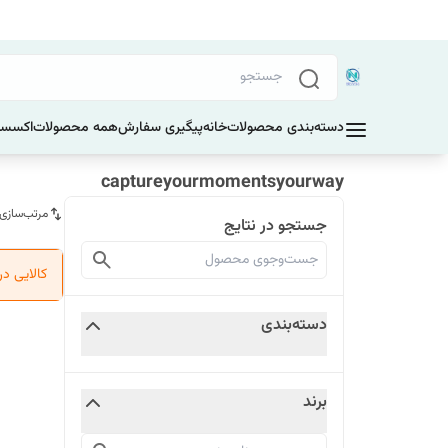
دسته‌بندی محصولات
خانه
پیگیری سفارش
همه محصولات
اکسسو
captureyourmomentsyourway
مرتب‌سازی
جستجو در نتایج
کالایی د
دسته‌بندی
برند