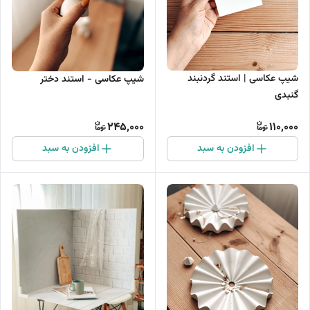
شیپ عکاسی | استند گردنبند
شیپ عکاسی - استند دختر
گنبدی
245,000
110,000
افزودن به سبد
افزودن به سبد