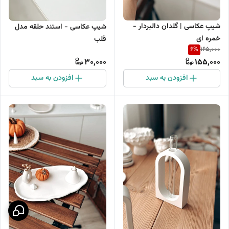
شیپ عکاسی | گلدان دالبردار -
شیپ عکاسی - استند حلقه مدل
خمره ای
قلب
6
%
165,000
30,000
155,000
افزودن به سبد
افزودن به سبد