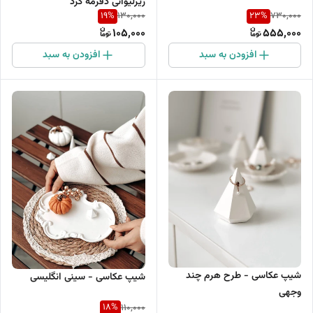
زیرلیوانی دفرمه گرد
19
%
23
%
130,000
730,000
105,000
555,000
افزودن به سبد
افزودن به سبد
شیپ عکاسی - طرح هرم چند
شیپ عکاسی - سینی انگلیسی
وجهی
18
%
110,000