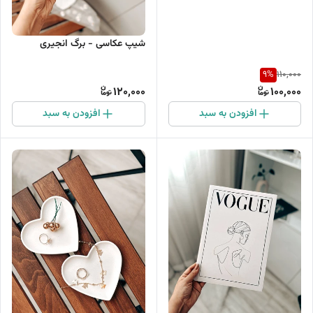
شیپ عکاسی - برگ انجیری
9
%
110,000
120,000
100,000
افزودن به سبد
افزودن به سبد