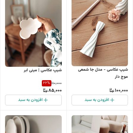
شیپ عکاسی - مدل جا شمعی
شیپ عکاسی | مینی ابر
موج دار
22
%
110,000
85,000
100,000
افزودن به سبد
افزودن به سبد