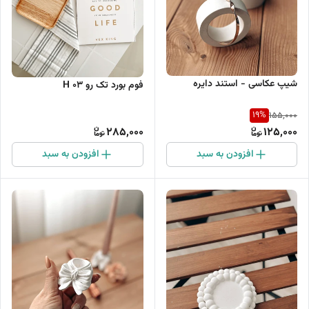
شیپ عکاسی - استند دایره
فوم بورد تک رو H 03
19
%
155,000
285,000
125,000
افزودن به سبد
افزودن به سبد