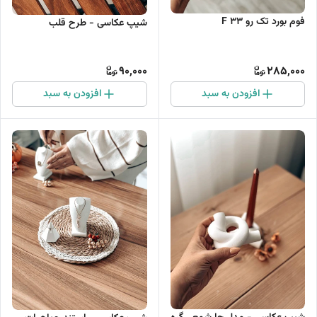
فوم بورد تک رو F 33
شیپ عکاسی - طرح قلب
90,000
285,000
افزودن به سبد
افزودن به سبد