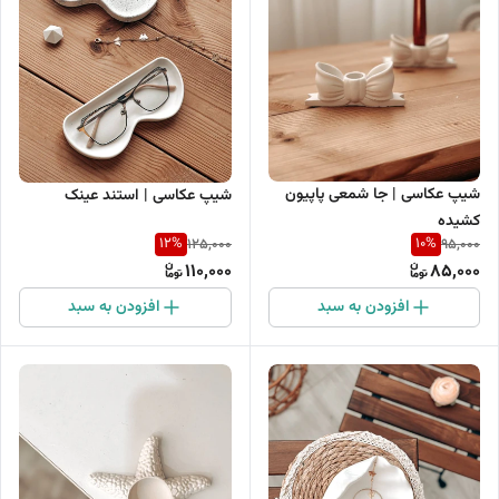
شیپ عکاسی | جا شمعی پاپیون
شیپ عکاسی | استند عینک
کشیده
12
%
10
%
125,000
95,000
110,000
85,000
افزودن به سبد
افزودن به سبد