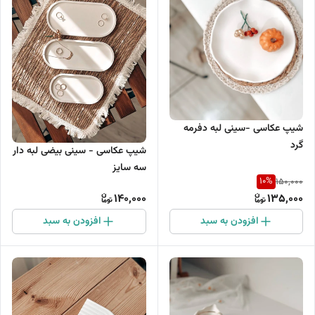
شیپ عکاسی -سینی لبه دفرمه
گرد
شیپ عکاسی - سینی بیضی لبه دار
سه سایز
10
%
150,000
140,000
135,000
افزودن به سبد
افزودن به سبد