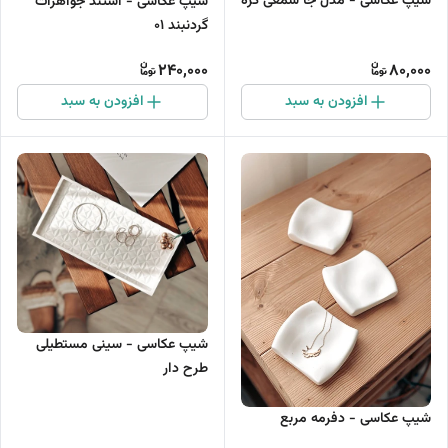
شیپ عکاسی - مدل جا شمعی گره
شیپ عکاسی - استند جواهرات
گردنبند 01
240,000
80,000
افزودن به سبد
افزودن به سبد
شیپ عکاسی - سینی مستطیلی
طرح دار
شیپ عکاسی - دفرمه مربع