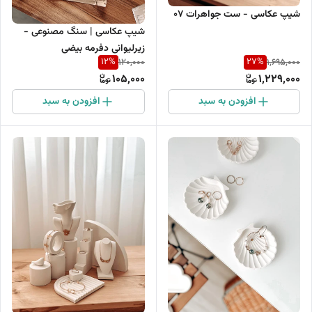
شیپ عکاسی - ست جواهرات 07
شیپ عکاسی | سنگ مصنوعی -
زیرلیوانی دفرمه بیضی
12
%
27
%
120,000
1,695,000
105,000
1,229,000
افزودن به سبد
افزودن به سبد