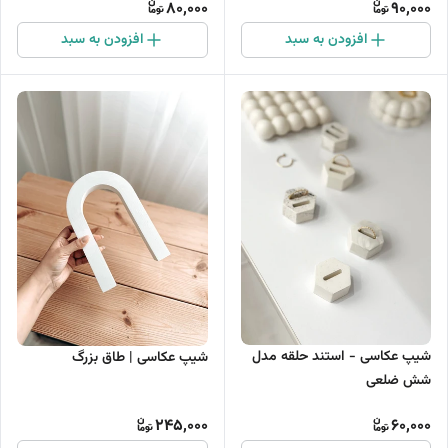
80,000
90,000
افزودن به سبد
افزودن به سبد
شیپ عکاسی - استند حلقه مدل
شیپ عکاسی | طاق بزرگ
شش ضلعی
245,000
60,000