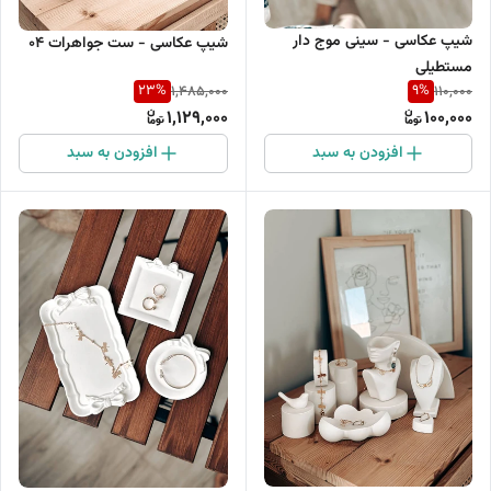
شیپ عکاسی - سینی موج دار
شیپ عکاسی - ست جواهرات 04
مستطیلی
23
%
9
%
1,485,000
110,000
1,129,000
100,000
افزودن به سبد
افزودن به سبد