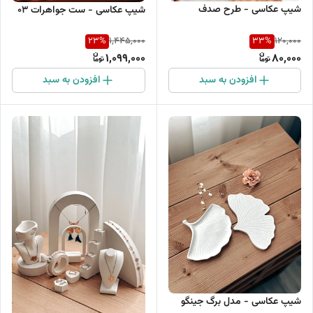
شیپ عکاسی - طرح صدف
شیپ عکاسی - ست جواهرات 03
23
%
33
%
1,445,000
120,000
1,099,000
80,000
افزودن به سبد
افزودن به سبد
شیپ عکاسی - مدل برگ جینگو