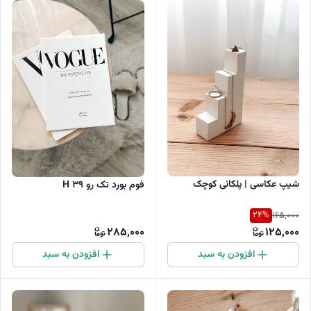
شیپ عکاسی | پلکانی کوچک
فوم بورد تک رو H 39
24
%
165,000
285,000
125,000
افزودن به سبد
افزودن به سبد