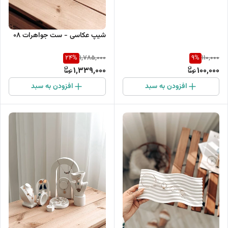
شیپ عکاسی - ست جواهرات 08
24
%
9
%
1,785,000
110,000
1,339,000
100,000
افزودن به سبد
افزودن به سبد