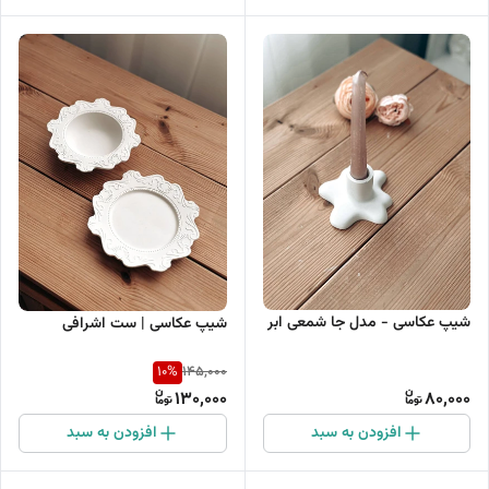
شیپ عکاسی - مدل جا شمعی ابر
شیپ عکاسی | ست اشرافی
10
%
145,000
130,000
80,000
افزودن به سبد
افزودن به سبد