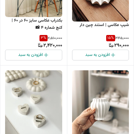
بکدراب عکاسی سایز 60 در 60 |
شیپ عکاسی | استند چین دار
کنج شماره 4 📸
3
%
15
%
2,510,000
345,000
2,420,000
290,000
افزودن به سبد
افزودن به سبد