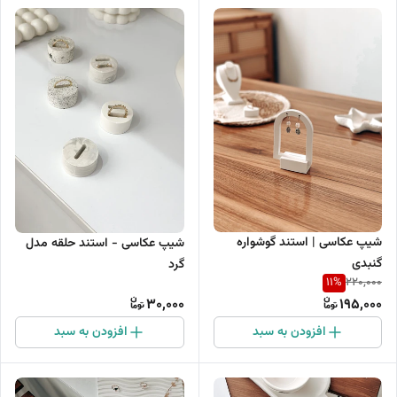
شیپ عکاسی | استند گوشواره
شیپ عکاسی - استند حلقه مدل
گنبدی
گرد
11
%
220,000
30,000
195,000
افزودن به سبد
افزودن به سبد