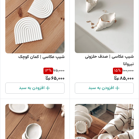
شیپ عکاسی | صدف حلزونی
شیپ عکاسی | کمان کوچک
نیروانا
13
%
15
%
75,000
100,000
65,000
85,000
افزودن به سبد
افزودن به سبد