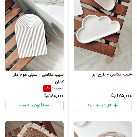
شیپ عکاسی - طرح ابر
شیپ عکاسی - سینی موج دار
کمان
10
%
200,000
180,000
125,000
افزودن به سبد
افزودن به سبد