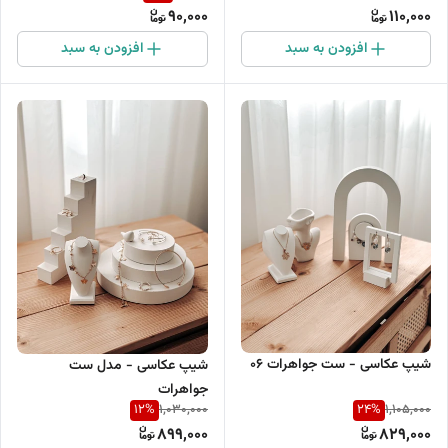
90,000
110,000
افزودن به سبد
افزودن به سبد
شیپ عکاسی - ست جواهرات 06
شیپ عکاسی - مدل ست
جواهرات
12
%
24
%
1,030,000
1,105,000
899,000
829,000