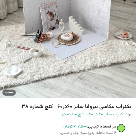
بکدراب عکاسی نیروانا سایز 60در60 | کنج شماره 38
برند:
بکدراپ سایز 60 در 60 - کنج سه عددی
هر قسط با ترب‌پی:
۶۲۷٬۵۰۰
تومان
۴ قسط ماهانه. بدون سود، چک و ضامن.