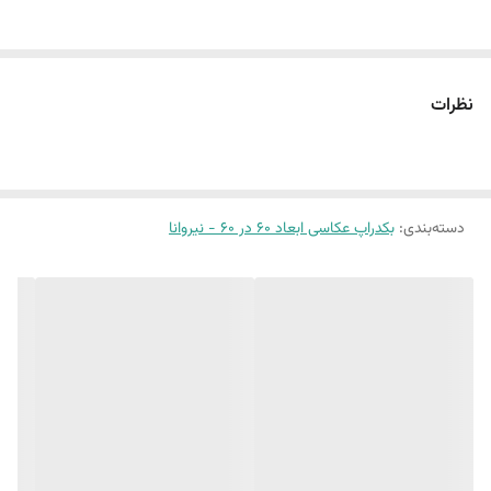
سایز ۶٠ در ۶٠ :طرح بتن 19و آجر 13 و بتن 6
این پک شامل:
نظرات
سه عدد بکدراپ ۶٠ در ۶٠
همراه سه عدد نبشی اتصال
بین 10 الی 15 درصد تفاوت چاپ وجود دارد
دسته‌بندی
:
بکدراپ عکاسی ابعاد 60 در 60 - نیروانا
(طرح پرفروش اختصاصی نیروانا است)