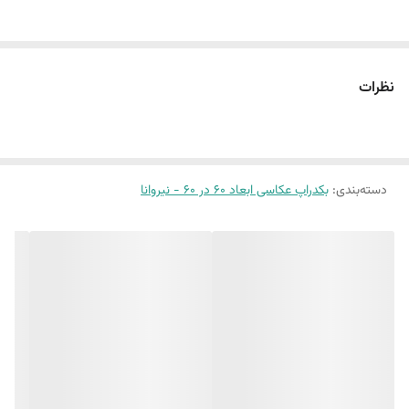
سایز ۶٠ در ۶٠ :طرح اجر 34 و بتن 41 و چوب 1
این پک شامل:
نظرات
سه عدد بکدراپ ۶٠ در ۶٠
همراه سه عدد نبشی اتصال
بین 10 الی 15 درصد تفاوت چاپ وجود دارد
دسته‌بندی
:
بکدراپ عکاسی ابعاد 60 در 60 - نیروانا
(طرح پرفروش اختصاصی نیروانا است)