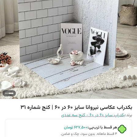
بکدراب عکاسی نیروانا سایز 60 در 60 | کنج شماره 31
برند:
بکدراپ سایز 60 در 60 - کنج سه عددی
هر قسط با ترب‌پی:
۶۲۷٬۵۰۰
تومان
۴ قسط ماهانه. بدون سود، چک و ضامن.