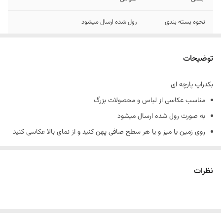
نحوه بسته بندی
رول شده ارسال میشود
رنگ
10 الی 15 درصد تفاوت در چاپ وجود دارد
توضیحات
بکدراپ پارچه ای
مناسب عکاسی از لباس و محصولات بزرگ
به صورت رول شده ارسال میشود
روی زمین یا میز و یا هر سطح صافی پهن کنید و از نمای بالا عکاسی کنید
نمونه های چاپ شده رو از هایلایت بکدراپ پارچه ای در پیج اینستاگرام
میتوانید ببینید
نظرات
پیج اینستاگرام : nirvana_background
در صورت چروک بودن چند پانیه زیر فرش بذارید تا صاف بمونه
جنس کارها کنواس هستند