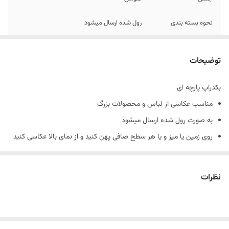
نحوه بسته بندی
رول شده ارسال میشود
رنگ
10 الی 15 درصد تفاوت در چاپ وجود دارد
توضیحات
بکدراپ پارچه ای
مناسب عکاسی از لباس و محصولات بزرگ
به صورت رول شده ارسال میشود
روی زمین یا میز و یا هر سطح صافی پهن کنید و از نمای بالا عکاسی کنید
نمونه های چاپ شده رو از هایلایت بکدراپ پارچه ای در پیج اینستاگرام
میتوانید ببینید
نظرات
پیج اینستاگرام : nirvana_background
در صورت چروک بودن چند پانیه زیر فرش بذارید تا صاف بمونه
جنس کارها کنواس هستند