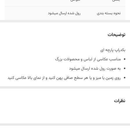
نحوه بسته بندی
رول شده ارسال میشود
رنگ
10 الی 15 درصد تفاوت در چاپ وجود دارد
توضیحات
بکدراپ پارچه ای
مناسب عکاسی از لباس و محصولات بزرگ
به صورت رول شده ارسال میشود
روی زمین یا میز و یا هر سطح صافی پهن کنید و از نمای بالا عکاسی کنید
نمونه های چاپ شده رو از هایلایت بکدراپ پارچه ای در پیج اینستاگرام
میتوانید ببینید
نظرات
پیج اینستاگرام : nirvana_background
در صورت چروک بودن چند پانیه زیر فرش بذارید تا صاف بمونه
جنس کارها کنواس هستند