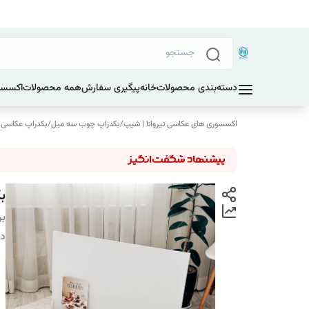
دسته‌بندی محصولات
خانه
پیگیری سفارش
همه محصولات
اکسسو
اکسسوری های عکاسی نیروانا | شیپ
/
بکدراپ چوب سه میل
/
بکدراپ عکاسی ابعاد 100 در 60
بک
بر
دس