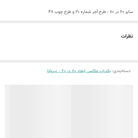
سایز ۶٠ در ٨٠ : طرح آجر شماره 20 و طرح چوب 48
این پک شامل:
نظرات
دو عدد بکدراپ ۶٠ در ٨٠
همراه یک جفت نبشی اتصال
بین 10 الی 15 درصد تفاوت چاپ وجود دارد
دسته‌بندی
:
بکدراپ عکاسی ابعاد 80 در 60 - نیروانا
(طرح پرفروش اختصاصی نیروانا است)