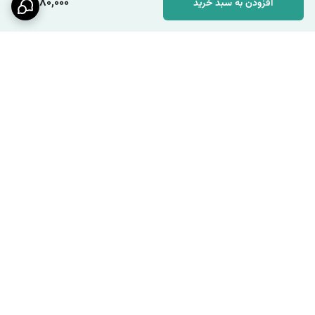
2,080,000
افزودن به سبد خرید
برگشت به بالا
ارسال ویژه
پشتیبانی ۲۴ ساعته / شنبه تا
چهارشنبه